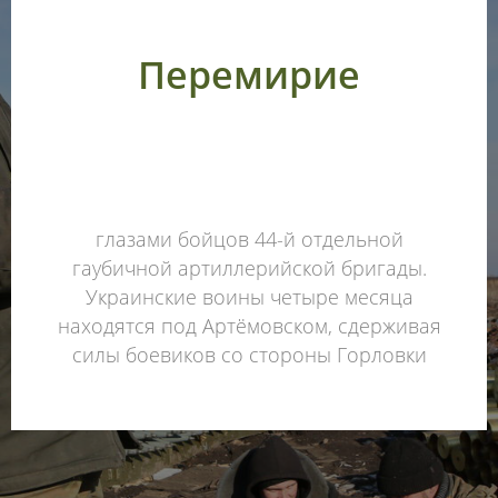
Перемирие
глазами бойцов 44-й отдельной
гаубичной артиллерийской бригады.
Украинские воины четыре месяца
находятся под Артёмовском, сдерживая
силы боевиков со стороны Горловки