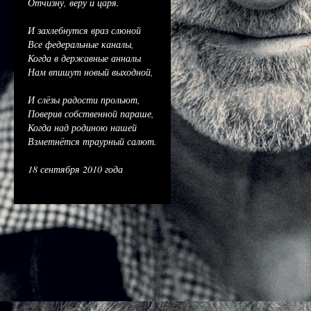
Отчизну, веру и царя.
И захлебнутся враз слюной
Все федеральные каналы,
Когда в державные анналы
Нам впишут новый выходной,
И слёзы радости прольют,
Поверив собственной параше,
Когда над родиною нашей
Взметнётся траурный салют.
18 сентября 2010 года