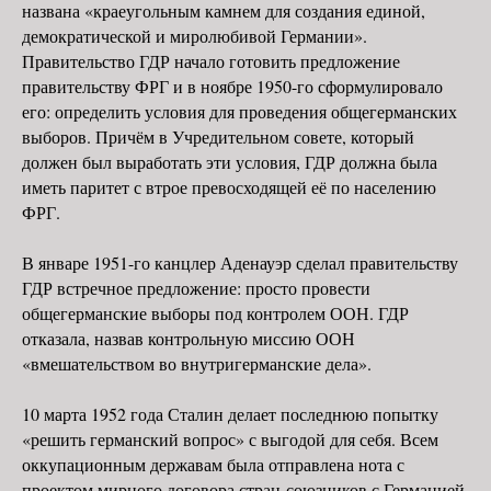
названа «краеугольным камнем для создания единой,
демократической и миролюбивой Германии».
Правительство ГДР начало готовить предложение
правительству ФРГ и в ноябре 1950-го сформулировало
его: определить условия для проведения общегерманских
выборов. Причём в Учредительном совете, который
должен был выработать эти условия, ГДР должна была
иметь паритет с втрое превосходящей её по населению
ФРГ.
В январе 1951-го канцлер Аденауэр сделал правительству
ГДР встречное предложение: просто провести
общегерманские выборы под контролем ООН. ГДР
отказала, назвав контрольную миссию ООН
«вмешательством во внутригерманские дела».
10 марта 1952 года Сталин делает последнюю попытку
«решить германский вопрос» с выгодой для себя. Всем
оккупационным державам была отправлена нота с
проектом мирного договора стран-союзников с Германией.