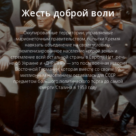
Жесть доброй воли
Оккупированные территории, управляемые
марионеточным правительством, попытки Кремля
навязать объединение на своих условиях,
люмпенизированное население «серой зоны» и
стремление всей остальной страны в Европу. Нет, речь
не об Украине и «ДНР/ЛНР» — это послевоенная история
Восточной Германии, которая вместе со своим 19-
миллионным населением оставалась для СССР
предметом большого политического торга до самой
смерти Сталина в 1953 году