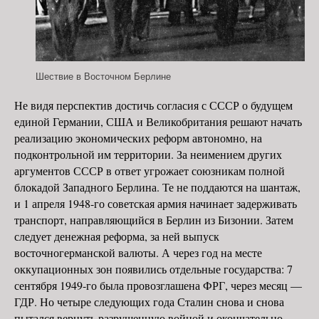
Шествие в Восточном Берлине
Не видя перспектив достичь согласия с СССР о будущем
единой Германии, США и Великобритания решают начать
реализацию экономических реформ автономно, на
подконтрольной им территории. За неимением других
аргументов СССР в ответ угрожает союзникам полной
блокадой Западного Берлина. Те не поддаются на шантаж,
и 1 апреля 1948-го советская армия начинает задерживать
транспорт, направляющийся в Берлин из Бизонии. Затем
следует денежная реформа, за ней выпуск
восточногерманской валюты. А через год на месте
оккупационных зон появились отдельные государства: 7
сентября 1949-го была провозглашена ФРГ, через месяц —
ГДР. Но четыре следующих года Сталин снова и снова
пытался вернуть разрушенную войной и окончательно