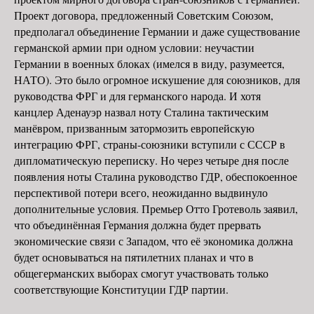
Проект договора, предложенный Советским Союзом,
предполагал объединение Германии и даже существование
германской армии при одном условии: неучастии
Германии в военных блоках (имелся в виду, разумеется,
НАТО). Это было огромное искушение для союзников, для
руководства ФРГ и для германского народа. И хотя
канцлер Аденауэр назвал ноту Сталина тактическим
манёвром, призванным затормозить европейскую
интеграцию ФРГ, страны-союзники вступили с СССР в
дипломатическую переписку. Но через четыре дня после
появления ноты Сталина руководство ГДР, обеспокоенное
перспективой потери всего, неожиданно выдвинуло
дополнительные условия. Премьер Отто Гротеволь заявил,
что объе­динённая Германия должна будет прервать
экономические связи с Западом, что её экономика должна
будет основываться на пятилетних планах и что в
общегерманских выборах смогут участвовать только
соответствующие Конституции ГДР партии.