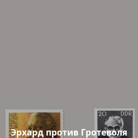
Эрхард против Гротеволя