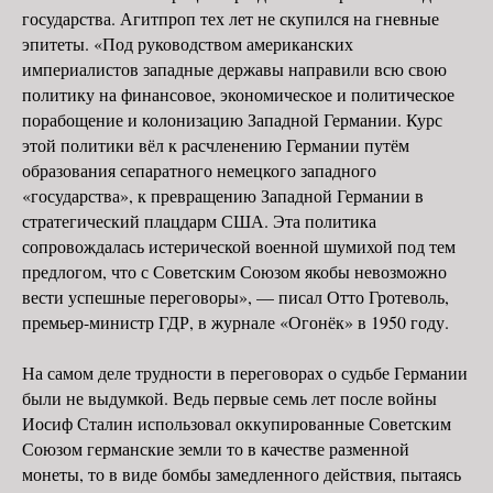
государства. Агитпроп тех лет не скупился на гневные
эпитеты. «Под руководством американских
империалистов западные державы направили всю свою
политику на финансовое, экономическое и политическое
порабощение и колонизацию Западной Германии. Курс
этой политики вёл к расчленению Германии путём
образования сепаратного немецкого западного
«государства», к превращению Западной Германии в
стратегический плацдарм США. Эта политика
сопровождалась истерической военной шумихой под тем
предлогом, что с Советским Союзом якобы невозможно
вести успешные переговоры», — писал Отто Гротеволь,
премьер-министр ГДР, в журнале «Огонёк» в 1950 году.
На самом деле трудности в переговорах о судьбе Германии
были не выдумкой. Ведь первые семь лет после войны
Иосиф Сталин использовал оккупированные Советским
Союзом германские земли то в качестве разменной
монеты, то в виде бомбы замедленного действия, пытаясь