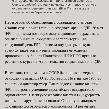
6-й годовщины образования ГДР, 7 октября 1955 года.
Отряды рабочей милиции принимали активное участие в
охране «внутренней» границы ГДР и ФРГ а так же в
строительстве берлинской стены
Переговоры об объединении провалились. 7 апреля
Сталин отдал приказ спешно создавать армию ГДР. 26 мая
ФРГ подписала договор с оккупационными державами,
означавший конец оккупации её территории. На
следующий день ГДР объявила внутригерманскую
границу закрытой и начала укреплять её колючей
проволокой. А 8 июля Политбюро ЦК КПСС приняло
решение о курсе на «строительство социализма» и в ГДР.
Возможно, со временем в СССР бы «приняли меры» и в
отношении демарша Отто Гротеволя. Но в начале 1953-го
советский диктатор умер. Так твёрдое желание властей
ФРГ построить успешное европейское государство, с
одной стороны, и жгучее желание властей ГДР удержать
власть — с другой, не позволили Сталину и западным
союзникам договориться о компромиссе. В результате