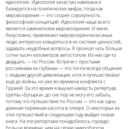
идеологию. Идеология зачастую навязана и
базируется на политических мифах, тогда как
мировоззрение — это скорее совокупность
философских концепций. Идеология чаще всего
является заменителем мировоззрения. И меня,
безусловно, привлекают мировоззренчески иные
люди, интересно ковыряться в их системе ценностей,
задавать неудобные вопросы. Я проехал чуть больше
сотни тысяч километров автостопом. Из них где-то
двадцать — по России. Встречи с простыми
россиянами из глубинки — это почти всегда общение
с людьми другой цивилизации, хотя я путешествовал
ещё до войны, но уже во времена конфликта с
Грузией. За это время я выучил наизусть репертуар
группы «Бутырка», до сих пор не могу его забыть,
потому что путешествие по России — это как одна
длинная тюремная кассета в плеере. О некоторых из
этих путешествий в следующем году выйдет новая
книга. На эти репортажи понадобилось гораздо
больше времени, чем на серию микроблогов