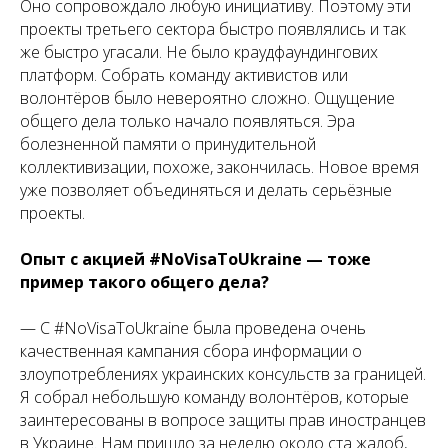
Оно сопровождало любую инициативу. Поэтому эти
проекты третьего сектора быстро появлялись и так
же быстро угасали. Не было краудфаундингових
платформ. Собрать команду активистов или
волонтёров было невероятно сложно. Ощущение
общего дела только начало появляться. Эра
болезненной памяти о принудительной
коллективизации, похоже, закончилась. Новое время
уже позволяет объединяться и делать серьёзные
проекты.
Опыт с акцией #NoVisaToUkraine — тоже
пример такого общего дела?
— С #NoVisaToUkraine была проведена очень
качественная кампания сбора информации о
злоупотреблениях украинских консульств за границей.
Я собрал небольшую команду волонтёров, которые
заинтересованы в вопросе защиты прав иностранцев
в Украине. Нам пришло за неделю около ста жалоб,