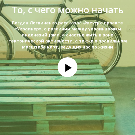
То, с чего можно начать
Богдан Логвиненко рассказал
Фокусу
о проекте
«Украинер», о различии между украинцами и
индонезийцами, о счастье жить в зоне
тектонической активности, а также о правильном
масштабе карт, ведущих нас по жизни