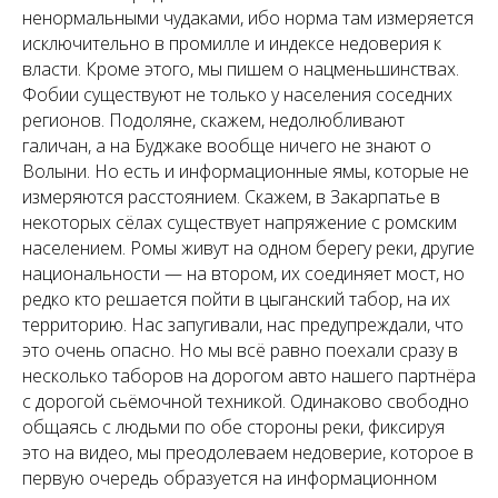
ненормальными чудаками, ибо норма там измеряется
исключительно в промилле и индексе недоверия к
власти. Кроме этого, мы пишем о нацменьшинствах.
Фобии существуют не только у населения соседних
регионов. Подоляне, скажем, недолюбливают
галичан, а на Буджаке вообще ничего не знают о
Волыни. Но есть и информационные ямы, которые не
измеряются расстоянием. Скажем, в Закарпатье в
некоторых сёлах существует напряжение с ромским
населением. Ромы живут на одном берегу реки, другие
национальности — на втором, их соединяет мост, но
редко кто решается пойти в цыганский табор, на их
территорию. Нас запугивали, нас предупреждали, что
это очень опасно. Но мы всё равно поехали сразу в
несколько таборов на дорогом авто нашего партнёра
с дорогой сьёмочной техникой. Одинаково свободно
общаясь с людьми по обе стороны реки, фиксируя
это на видео, мы преодолеваем недоверие, которое в
первую очередь образуется на информационном