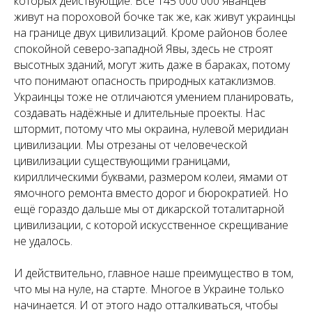
которых действующие. Все 145 000 000 яванцев
живут на пороховой бочке так же, как живут украинцы
на границе двух цивилизаций. Кроме районов более
спокойной северо-западной Явы, здесь не строят
высотных зданий, могут жить даже в бараках, потому
что понимают опасность природных катаклизмов.
Украинцы тоже не отличаются умением планировать,
создавать надёжные и длительные проекты. Нас
штормит, потому что мы окраина, нулевой меридиан
цивилизации. Мы отрезаны от человеческой
цивилизации существующими границами,
кириллическими буквами, размером колеи, ямами от
ямочного ремонта вместо дорог и бюрократией. Но
ещё гораздо дальше мы от дикарской тоталитарной
цивилизации, с которой искусственное скрещивание
не удалось.
И действительно, главное наше преимущество в том,
что мы на нуле, на старте. Многое в Украине только
начинается. И от этого надо отталкиваться, чтобы