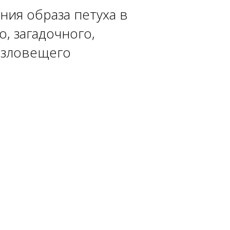
ия образа петуха в
о, загадочного,
и зловещего