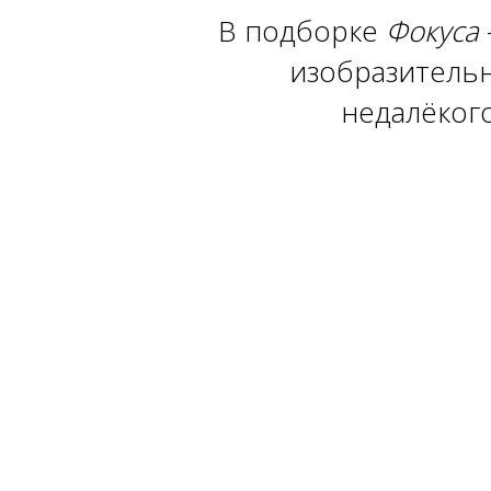
В подборке
Фокуса
изобразительно
недалёкого