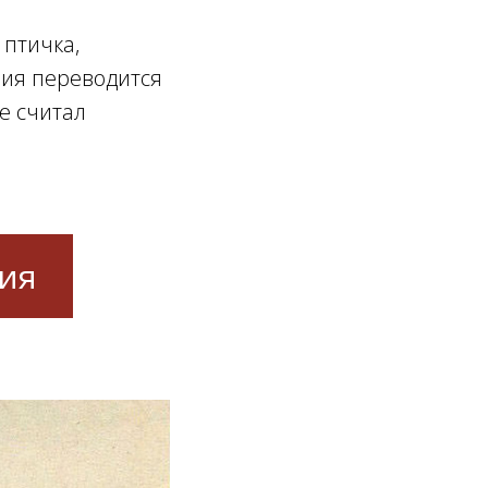
 птичка,
лия переводится
е считал
ния