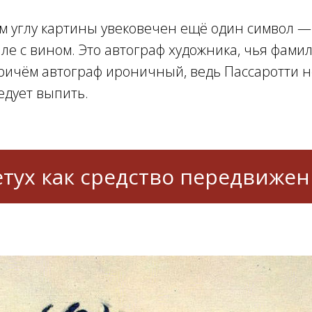
м углу картины увековечен ещё один символ —
ле с вином. Это автограф художника, чья фами
причём автограф ироничный, ведь Пассаротти н
едует выпить.
тух как средство передвиже