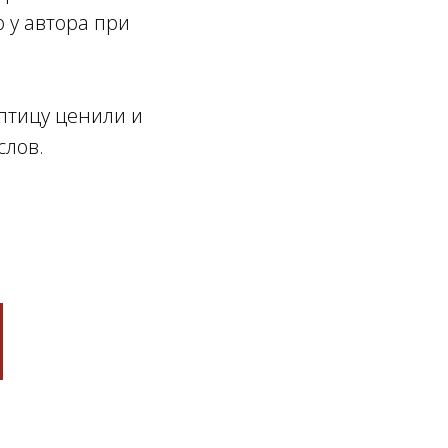
 у автора при
птицу ценили и
слов.