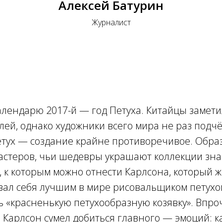
Алексей Батурин
Журналист
алендарю 2017-й — год Петуха. Китайцы замети
лей, однако художники всего мира не раз подч
етух — создание крайне противоречивое. Обра
астеров, чьи шедевры украшают коллекции зна
, к которым можно отнести Карлсона, который 
вал себя лучшим в мире рисовальщиком петухов
 «красненькую петухообразную козявку». Впро
 Карлсон сумел добиться главного — эмоций: 