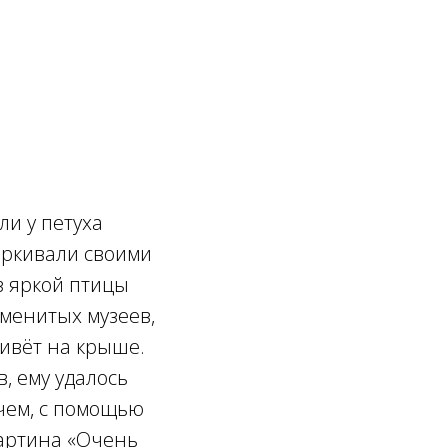
ли у петуха
ёркивали своими
з яркой птицы
менитых музеев,
живёт на крыше.
, ему удалось
чем, с помощью
картина «Очень