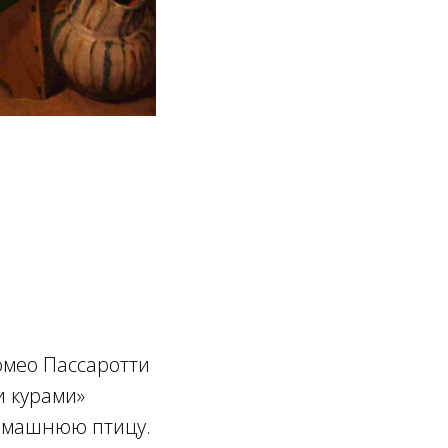
омео Пассаротти
и курами»
домашнюю птицу.