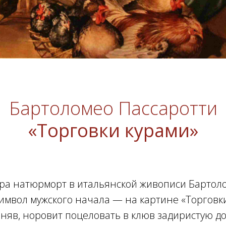
Бартоломео Пассаротти
«Торговки курами»
ра натюрморт в итальянской живописи Бартол
символ мужского начала — на картине «Торговк
няв, норовит поцеловать в клюв задиристую 