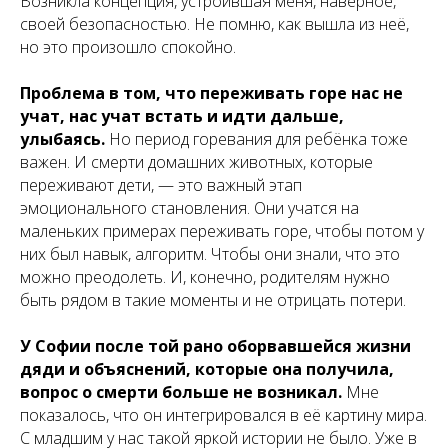
Возникла концепция, устроившая меня, наверное,
своей безопасностью. Не помню, как вышла из неё,
но это произошло спокойно.
Проблема в том, что переживать горе нас не
учат, нас учат встать и идти дальше,
улыбаясь.
Но период горевания для ребёнка тоже
важен. И смерти домашних животных, которые
переживают дети, — это важный этап
эмоционального становления. Они учатся на
маленьких примерах переживать горе, чтобы потом у
них был навык, алгоритм. Чтобы они знали, что это
можно преодолеть. И, конечно, родителям нужно
быть рядом в такие моменты и не отрицать потери.
У Софии после той рано оборвавшейся жизни
дяди и объяснений, которые она получила,
вопрос о смерти больше не возникал.
Мне
показалось, что он интегрировался в её картину мира.
С младшим у нас такой яркой истории не было. Уже в