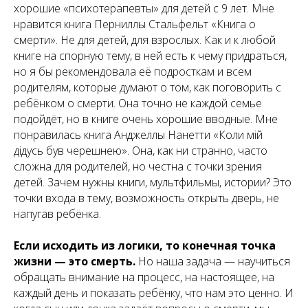
хорошие «психотерапевты» для детей с 9 лет. Мне
нравится книга Перниллы Стальфельт «Книга о
смерти». Не для детей, для взрослых. Как и к любой
книге на спорную тему, в ней есть к чему придраться,
но я бы рекомендовала её подросткам и всем
родителям, которые думают о том, как поговорить с
ребёнком о смерти. Она точно не каждой семье
подойдёт, но в книге очень хорошие вводные. Мне
понравилась книга Анджеллы Нанетти «Коли мій
дідусь був черешнею». Она, как ни странно, часто
сложна для родителей, но честна с точки зрения
детей. Зачем нужны книги, мультфильмы, истории? Это
точки входа в тему, возможность открыть дверь, не
напугав ребёнка.
Если исходить из логики, то конечная точка
жизни — это смерть.
Но наша задача — научиться
обращать внимание на процесс, на настоящее, на
каждый день и показать ребёнку, что нам это ценно. И