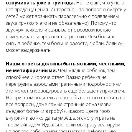
озвучивать уже в три года.
Но не факт, что у него
нет предощущения. Интересно, что вопрос о смерти у
детей может возникать параллельно с появлением
звука «р» (хотя это и не обязательно). Потому что
звук «р» психологи связывают с возможностью
выдерживать и проявлять агрессию. Чем больше
силы в ребёнке, тем больше радости, любви, боли он
может выдерживать.
Наши ответы
должны быть ясными, честными,
не метафоричными.
Чем младше ребёнок, тем
спокойнее и короче ответ. Важно ребёнка не
перегрузить взрослыми трагичными подробностями,
это может спровоцировать ещё больше напряжения.
Но при этом родитель должен быть готов ответить на
все вопросы, даже самые странные от «а черви
съедают ботинки в гробу?», «какого цвета гроб
внутри?» и до «когда ты умрёшь, я смогу играть на
твоём айпаде?» Идеально, если мы сразу реагируем
на вопрос ребёнка или даем чёткую информацию,