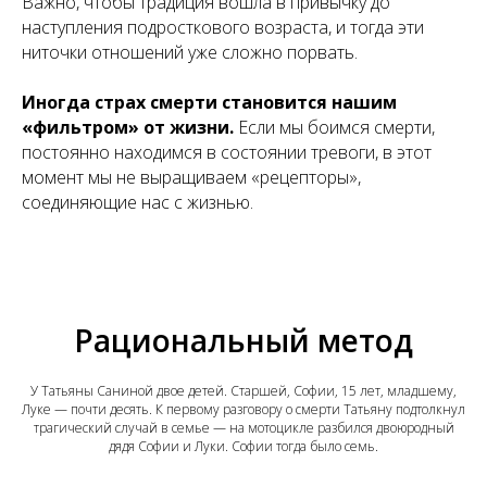
Важно, чтобы традиция вошла в привычку до
наступления подросткового возраста, и тогда эти
ниточки отношений уже сложно порвать.
Иногда страх смерти становится нашим
«фильтром» от жизни.
Если мы боимся смерти,
постоянно находимся в состоянии тревоги, в этот
момент мы не выращиваем «рецепторы»,
соединяющие нас с жизнью.
Рациональный метод
У Татьяны Саниной двое детей. Старшей, Софии, 15 лет, младшему,
Луке — почти десять. К первому разговору о смерти Татьяну подтолкнул
трагический случай в семье — на мотоцикле разбился двоюродный
дядя Софии и Луки. Софии тогда было семь.