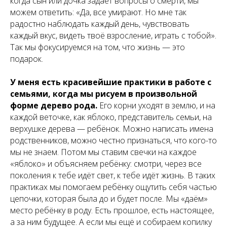
когда сын или дочка задаёт вопросы о смерти, мы
можем ответить: «Да, все умирают. Но мне так
радостно наблюдать каждый день, чувствовать
каждый вкус, видеть твоё взросление, играть с тобой».
Так мы фокусируемся на том, что жизнь — это
подарок.
У меня есть красивейшие практики в работе с
семьями, когда мы рисуем в произвольной
форме дерево рода.
Его корни уходят в землю, и на
каждой веточке, как яблоко, представитель семьи, на
верхушке дерева — ребёнок. Можно написать имена
родственников, можно честно признаться, что кого-то
мы не знаем. Потом мы ставим свечки на каждое
«яблоко» и объясняем ребёнку: смотри, через все
поколения к тебе идёт свет, к тебе идёт жизнь. В таких
практиках мы помогаем ребёнку ощутить себя частью
цепочки, которая была до и будет после. Мы «даём»
место ребёнку в роду. Есть прошлое, есть настоящее,
а за ним будущее. А если мы ещё и собираем копилку