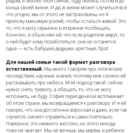
рядом, я люблю тебя сейчас, буду любить потом и до
конца своей жизни. И да, в жизни может случиться всё
что угодно, мы от этого не застрахованы, но я
приложу максимум усилий, чтобы остаться живой. Это
то, что я могу серьёзно и искренне пообещать.
Конечно, я объясняю ей, что если родители умрут, то
о ней будет кому позаботиться, она не останется
одна — есть бабушки-дедушки, крёстные, брат.
Для нашей семьи такой формат разговора
естественный.
Мы много говорим про логические
последствия, научные знания, поэтому мне сложно ей
рассказывать про небеса. Мой подход такой: сейчас
нужно снять тревогу, а обещать то, что не могу
исполнить, не буду. София периодически вспоминает
об этом страхе, мы возвращаемся к разговору. И я ей
говорю, что она достаточно взрослая и даже, если так
случится, сможет справиться и самостоятельно.
Наверное, это немного жестоко, но этого иногда
тоже не хватает. Мы не вечные, мы умрём, и ребёнок