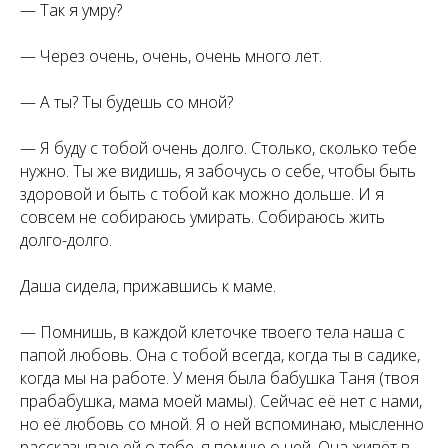
— Так я умру?
— Через очень, очень, очень много лет.
— А ты? Ты будешь со мной?
— Я буду с тобой очень долго. Столько, сколько тебе
нужно. Ты же видишь, я забочусь о себе, чтобы быть
здоровой и быть с тобой как можно дольше. И я
совсем не собираюсь умирать. Собираюсь жить
долго-долго.
Даша сидела, прижавшись к маме.
— Помнишь, в каждой клеточке твоего тела наша с
папой любовь. Она с тобой всегда, когда ты в садике,
когда мы на работе. У меня была бабушка Таня (твоя
прабабушка, мама моей мамы). Сейчас её нет с нами,
но её любовь со мной. Я о ней вспоминаю, мысленно
рассказываю ей о тебе, я помню о ней. Она живёт в