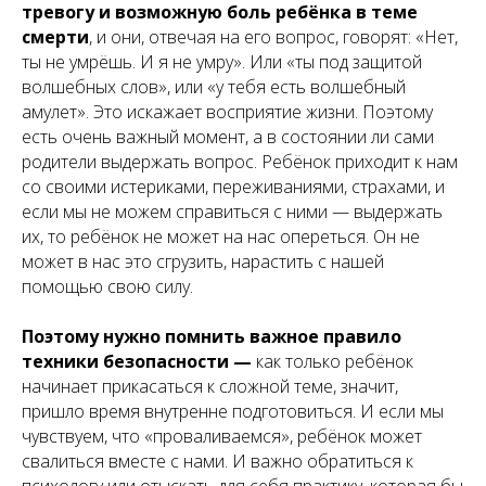
тревогу и возможную боль ребёнка в теме
смерти
, и они, отвечая на его вопрос, говорят: «Нет,
ты не умрёшь. И я не умру». Или «ты под защитой
волшебных слов», или «у тебя есть волшебный
амулет». Это искажает восприятие жизни. Поэтому
есть очень важный момент, а в состоянии ли сами
родители выдержать вопрос. Ребёнок приходит к нам
со своими истериками, переживаниями, страхами, и
если мы не можем справиться с ними — выдержать
их, то ребёнок не может на нас опереться. Он не
может в нас это сгрузить, нарастить с нашей
помощью свою силу.
Поэтому нужно помнить важное правило
техники безопасности —
как только ребёнок
начинает прикасаться к сложной теме, значит,
пришло время внутренне подготовиться. И если мы
чувствуем, что «проваливаемся», ребёнок может
свалиться вместе с нами. И важно обратиться к
психологу или отыскать для себя практику, которая бы