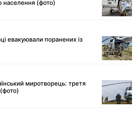
о населення (фото)
рці евакуювали поранених із
аїнський миротворець: третя
(фото)