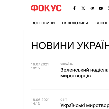
ВСІ НОВИНИ
ЕКСКЛЮЗИВИ
ВОЄНН
НОВИНИ УКРАЇ
16.07.2021
УКРАЇНА
10:15
Зеленський надіслав
миротворців
18.06.2021
СВІТ
14:13
Українські миротвор