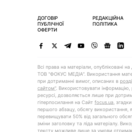
ДОГОВІР
РЕДАКЦІЙНА
ПУБЛІЧНОЇ
ПОЛІТИКА
ОФЕРТИ
Всі права на матеріали, опубліковані н
ТОВ "ФОКУС МЕДІА". Використання мате
при дотриманні вимог, описаних в
розд
сайтом"
. Використовувати інформацію,
ресурсі, дозволяється лише при дотрим
гіперпосилання на Cайт
focus.ua
, згадк
першого абзацу, обсягу використання, 
перевищувати 50% від загального обсяг
зміни заголовку та ліда матеріалу. Вик
тексту можливе лише за умови отрима