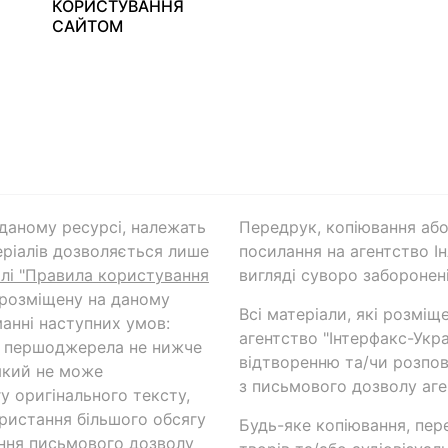
КОРИСТУВАННЯ
САЙТОМ
а даному ресурсі, належать
Передрук, копіювання або
ріалів дозволяється лише
посилання на агентство Ін
ілі "Правила користування
вигляді суворо заборонені
 розміщену на даному
Всі матеріали, які розміщ
анні наступних умов:
агентство "Інтерфакс-Укр
и першоджерела не нижче
відтворенню та/чи розпов
який не може
з письмового дозволу аге
у оригінального тексту,
ористання більшого обсягу
Будь-яке копіювання, пер
ння письмового дозволу