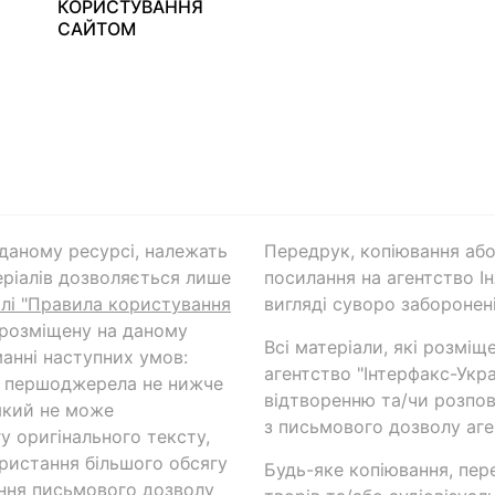
КОРИСТУВАННЯ
САЙТОМ
а даному ресурсі, належать
Передрук, копіювання або
ріалів дозволяється лише
посилання на агентство Ін
ілі "Правила користування
вигляді суворо заборонені
 розміщену на даному
Всі матеріали, які розміщ
анні наступних умов:
агентство "Інтерфакс-Укр
и першоджерела не нижче
відтворенню та/чи розпов
який не може
з письмового дозволу аге
у оригінального тексту,
ористання більшого обсягу
Будь-яке копіювання, пер
ння письмового дозволу