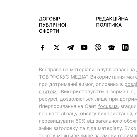
ДОГОВІР
РЕДАКЦІЙНА
ПУБЛІЧНОЇ
ПОЛІТИКА
ОФЕРТИ
Всі права на матеріали, опубліковані н
ТОВ "ФОКУС МЕДІА". Використання мате
при дотриманні вимог, описаних в
розд
сайтом"
. Використовувати інформацію,
ресурсі, дозволяється лише при дотрим
гіперпосилання на Cайт
focus.ua
, згадк
першого абзацу, обсягу використання, 
перевищувати 50% від загального обсяг
зміни заголовку та ліда матеріалу. Вик
тексту можливе лише за умови отрима