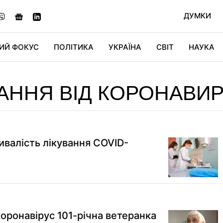
ДУМКИ
ИЙ ФОКУС
ПОЛІТИКА
УКРАЇНА
СВІТ
НАУКА
ДІДЖИТАЛ
АВТО
СВІТФАН
КУ
ННЯ ВІД КОРОНАВИ
ривалість лікування COVID-
оронавірус 101-річна ветеранка