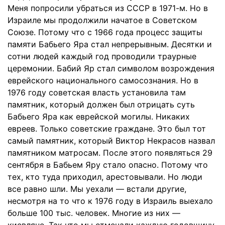
Меня попросили убраться из СССР в 1971-м. Но в
Израиле мы продолжили начатое в Советском
Союзе. Потому что с 1966 года процесс защиты
памяти Бабьего Яра стал непрерывным. Десятки и
сотни людей каждый год проводили траурные
церемонии. Бабий Яр стал символом возрождения
еврейского национального самосознания. Но в
1976 году советская власть установила там
памятник, который должен был отрицать суть
Бабьего Яра как еврейской могилы. Никаких
евреев. Только советские граждане. Это был тот
самый памятник, который Виктор Некрасов назвал
памятником матросам. После этого появляться 29
сентября в Бабьем Яру стало опасно. Потому что
тех, кто туда приходил, арестовывали. Но люди
все равно шли. Мы уехали — встали другие,
несмотря на то что к 1976 году в Израиль выехало
больше 100 тыс. человек. Многие из них —
киевляне. Так что мы отмечали каждую годовщину