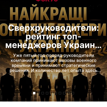
Сверхруководители:
рейтинг топ-
менеджеров Украины
2026
Уже пятый год подряд руководители
компаний принимают вызовы военного
времени и принимают стратегические
решения. И количество лет опыта здесь
имеет лишь второстепенное значение.
Работать в условиях полномасштабной
войны никого не учили. Сегодня
генеральный директор отвечает не только за
прибыльность, но и за сохранение команд,
поддержку сотрудников, помощь ВСУ,
гуманитарные инициативы и программы для