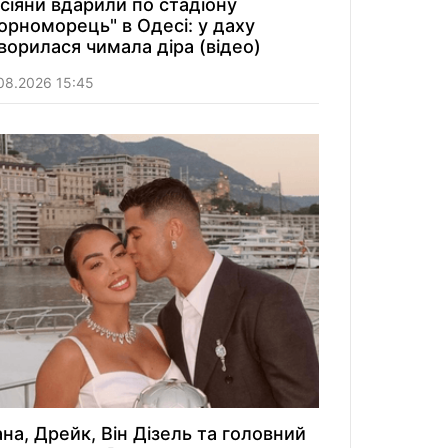
сіяни вдарили по стадіону
орноморець" в Одесі: у даху
ворилася чимала діра (відео)
08.2026 15:45
ана, Дрейк, Він Дізель та головний