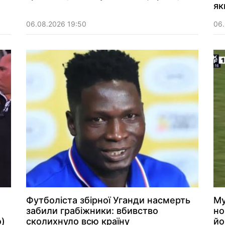
як
06.08.2026 19:50
06.
Футболіста збірної Уганди насмерть
Му
забили грабіжники: вбивство
но
о)
сколихнуло всю країну
йо