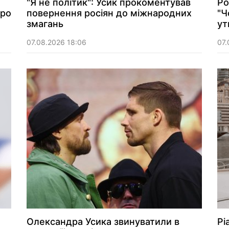
"Я не політик": Усик прокоментував
Ро
про
повернення росіян до міжнародних
"Ч
змагань
ут
07.08.2026 18:06
07.
Олександра Усика звинуватили в
Рі