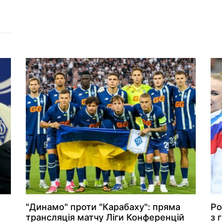
"Динамо" проти "Карабаху": пряма
Ро
трансляція матчу Ліги Конференцій
з 