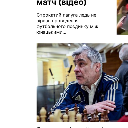
матч (відео)
Строкатий папуга ледь не
зірвав проведення
футбольного поєдинку між
юнацькими
командами Фламенго та
Сеара. Курйозний випадок
трапився в Ріо-де-Жанейро.