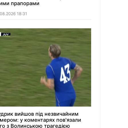
ими прапорами
08.2026 18:31
дрик вийшов під незвичайним
мером: у коментарях пов'язали
го з Волинською трагедією