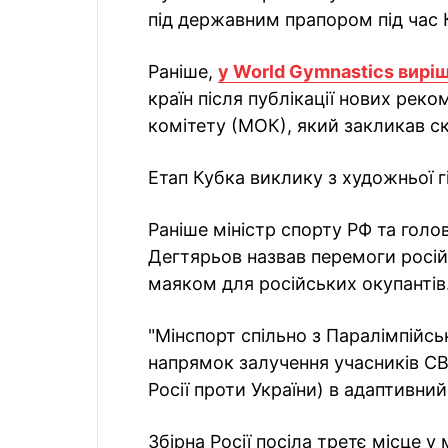
під державним прапором під час 
Раніше,
у World Gymnastics вирі
країн після публікації нових рек
комітету (МОК), який закликав ск
Етап Кубка виклику з художньої 
Раніше міністр спорту РФ та голо
Дегтярьов назвав перемоги росій
маяком для російських окупантів
"Мінспорт спільно з Паралімпійс
напрямок залучення учасників СВ
Росії проти України) в адаптивний
Збірна Росії посіла третє місце у