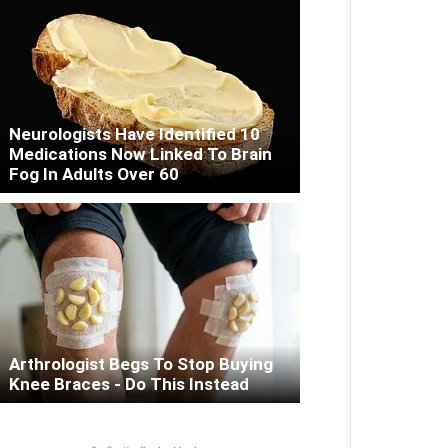
Neurologists Have Identified 10
Medications Now Linked To Brain
Fog In Adults Over 60
Arthrologist Begs To Stop Buying
Knee Braces - Do This Instead