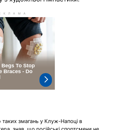
ю таких змагань у Клуж-Напоці в
ena, знав, що російські спортсмени не