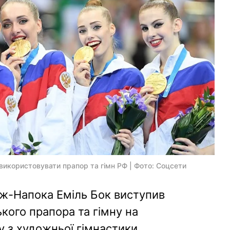
 використовувати прапор та гімн РФ | Фото: Соцсети
ж-Напока Еміль Бок виступив
кого прапора та гімну на
 з художньої гімнастики.