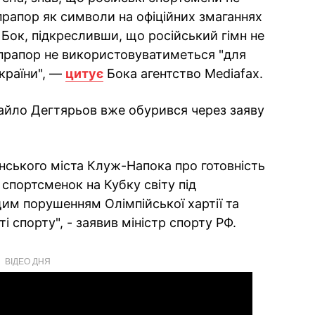
прапор як символи на офіційних змаганнях
в Бок, підкресливши, що російський гімн не
 прапор не використовуватиметься "для
 країни", —
цитує
Бока агентство Mediafax.
айло Дегтярьов вже обурився через заяву
нського міста Клуж-Напока про готовність
спортсменок на Кубку світу під
им порушенням Олімпійської хартії та
 спорту", - заявив міністр спорту РФ.
ВІДЕО ДНЯ