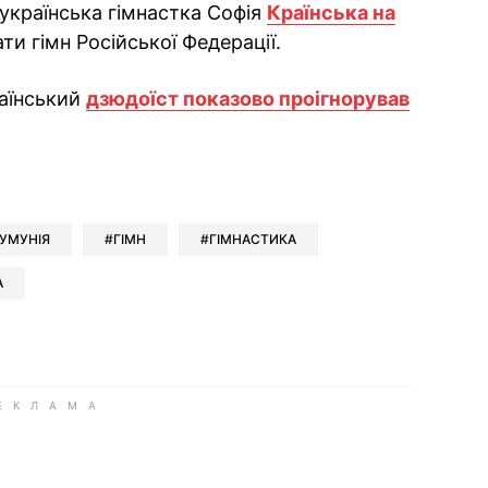
українська гімнастка Софія
Країнська на
и гімн Російської Федерації.
раїнський
дзюдоїст показово проігнорував
ok
ber
 Whatsapp
и у Messenger
ти у LinkedIn
УМУНІЯ
ГІМН
ГІМНАСТИКА
А
ook
Google news
 Viber
е у LinkedIn