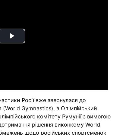
Play
Video
настики Росії вже звернулася до
 (World Gymnastics), а Олімпійський
 олімпійського комітету Румунії з вимогою
 дотримання рішення виконкому World
 обмежень щодо російських спортсменок