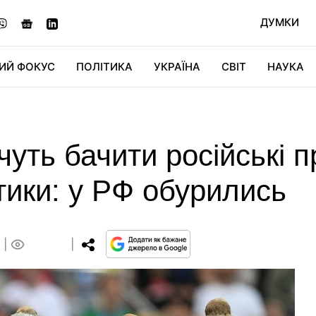
ДУМКИ
ИЙ ФОКУС
ПОЛІТИКА
УКРАЇНА
СВІТ
НАУКА
ДІДЖИТАЛ
АВТО
СВІТФАН
КУ
чуть бачити російські п
стики: у РФ обурились
0