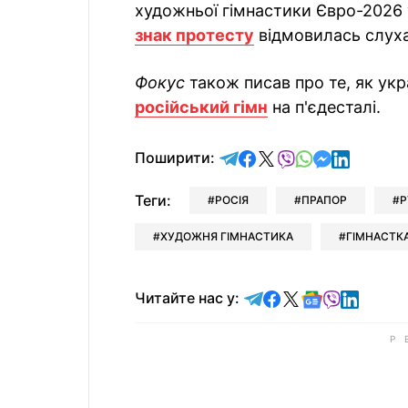
художньої гімнастики Євро-2026 
знак протесту
відмовилась слухат
Фокус
також писав про те, як ук
російський гімн
на п'єдесталі.
відправити у Telegram
поділитись у Facebo
поділитись у X
відправити у Vi
відправити у
відправит
відправи
Поширити:
Теги:
РОСІЯ
ПРАПОР
Р
ХУДОЖНЯ ГІМНАСТИКА
ГІМНАСТК
Читайте у Telegram
Читайте у Faceb
Читайте у X
Читайте у 
Читайте у
Читайт
Читайте нас у: