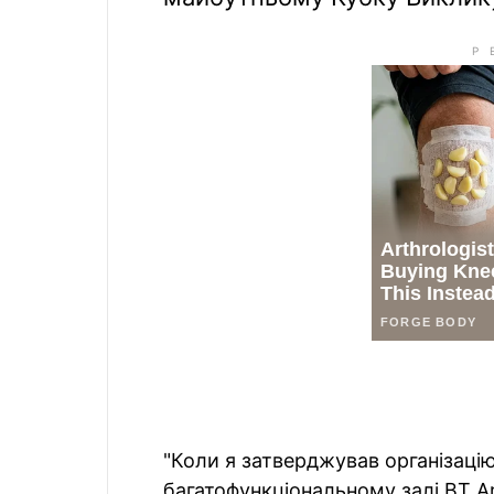
"Коли я затверджував організаці
багатофункціональному залі BT Ar