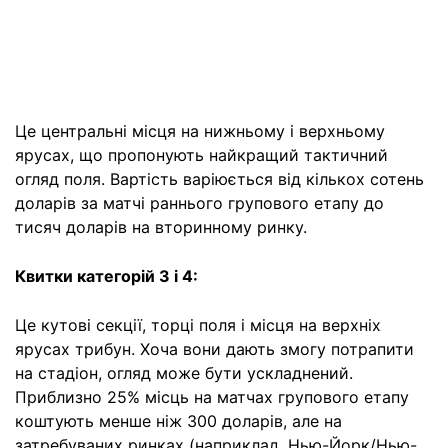
Це центральні місця на нижньому і верхньому
ярусах, що пропонують найкращий тактичний
огляд поля. Вартість варіюється від кількох сотень
доларів за матчі раннього групового етапу до
тисяч доларів на вторинному ринку.
Квитки категорій 3 і 4:
Це кутові секції, торці поля і місця на верхніх
ярусах трибун. Хоча вони дають змогу потрапити
на стадіон, огляд може бути ускладнений.
Приблизно 25% місць на матчах групового етапу
коштують менше ніж 300 доларів, але на
затребуваних ринках (наприклад, Нью-Йорк/Нью-