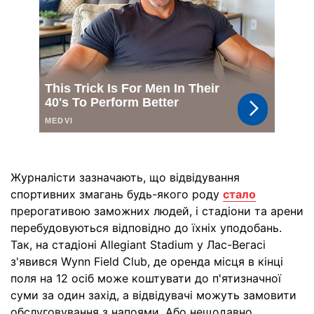
Журналісти зазначають, що відвідування
спортивних змагань будь-якого роду
стало
прерогативою заможних людей, і стадіони та арени
перебудовуються відповідно до їхніх уподобань.
Так, на стадіоні Allegiant Stadium у Лас-Вегасі
з'явився Wynn Field Club, де оренда місця в кінці
поля на 12 осіб може коштувати до п'ятизначної
суми за один захід, а відвідувачі можуть замовити
обслуговування з напоями. Або нещодавно