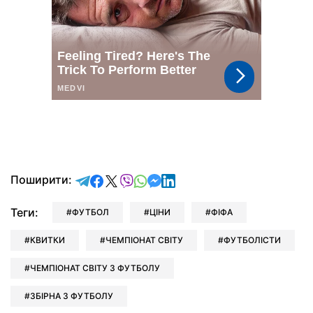
відправити у Telegram
поділитись у Facebook
поділитись у X
відправити у Viber
відправити у Whatsapp
відправити у Messenger
відправити у LinkedIn
Поширити:
Теги:
ФУТБОЛ
ЦІНИ
ФІФА
КВИТКИ
ЧЕМПІОНАТ СВІТУ
ФУТБОЛІСТИ
ЧЕМПІОНАТ СВІТУ З ФУТБОЛУ
ЗБІРНА З ФУТБОЛУ