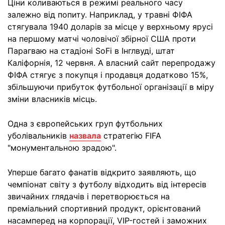
Ціни коливаються в режимі реального часу
залежно від попиту. Наприклад, у травні ФІФА
стягувала 1940 доларів за місце у верхньому ярусі
на першому матчі чоловічої збірної США проти
Парагваю на стадіоні SoFi в Інглвуді, штат
Каліфорнія, 12 червня. А власний сайт перепродажу
ФІФА стягує з покупця і продавця додатково 15%,
збільшуючи прибуток футбольної організації в міру
зміни власників місць.
Одна з європейських груп футбольних
уболівальників
назвала
стратегію FIFA
"монументальною зрадою".
Уперше багато фанатів відкрито заявляють, що
чемпіонат світу з футболу відходить від інтересів
звичайних глядачів і перетворюється на
преміальний спортивний продукт, орієнтований
насамперед на корпорації, VIP-гостей і заможних