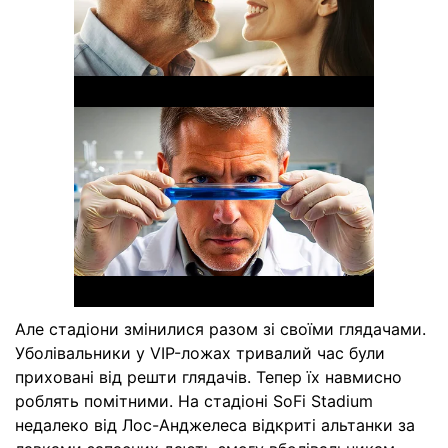
Але стадіони змінилися разом зі своїми глядачами.
Уболівальники у VIP-ложах тривалий час були
приховані від решти глядачів. Тепер їх навмисно
роблять помітними. На стадіоні SoFi Stadium
недалеко від Лос-Анджелеса відкриті альтанки за