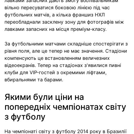
лавками запасних дають змогу вболівальникам
вільно пересуватися боковою лінією під час
футбольних матчів, а кілька франшиз НХЛ
переобладнали засклену зону для фотографів між
лавками запасних на місця преміум-класу.
За футбольними матчами складніше спостерігати з
рівня поля, але це тепер не має значення. Стадіони
компенсують це встановленням величезних
відеоекранів. Тепер на стадіонах з'явилися пивні
клуби для VIP-гостей з окремими ліфтами,
вбиральнями та барами.
Якими були ціни на
попередніх чемпіонатах світу
з футболу
На чемпіонаті світу з футболу 2014 року в Бразилії