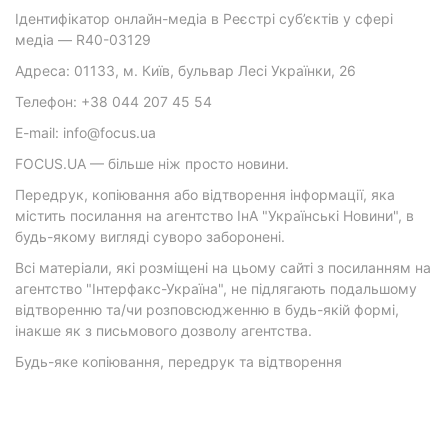
Ідентифікатор онлайн-медіа в Реєстрі суб’єктів у сфері
медіа — R40-03129
Адреса: 01133, м. Київ, бульвар Лесі Українки, 26
Телефон: +38 044 207 45 54
E-mail: info@focus.ua
FOCUS.UA — більше ніж просто новини.
Передрук, копіювання або відтворення інформації, яка
містить посилання на агентство ІнА "Українські Новини", в
будь-якому вигляді суворо заборонені.
Всі матеріали, які розміщені на цьому сайті з посиланням на
агентство "Інтерфакс-Україна", не підлягають подальшому
відтворенню та/чи розповсюдженню в будь-якій формі,
інакше як з письмового дозволу агентства.
Будь-яке копіювання, передрук та відтворення
фотографічних творів та/або аудіовізуальних творів
правовласника Getty Images — суворо забороняється.
Матеріали з плашками "Р", "Новини партнерів", "Новини