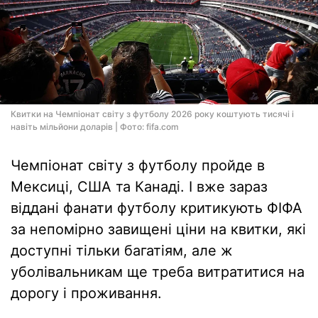
Квитки на Чемпіонат світу з футболу 2026 року коштують тисячі і
навіть мільйони доларів | Фото: fifa.com
Чемпіонат світу з футболу пройде в
Мексиці, США та Канаді. І вже зараз
віддані фанати футболу критикують ФІФА
за непомірно завищені ціни на квитки, які
доступні тільки багатіям, але ж
уболівальникам ще треба витратитися на
дорогу і проживання.