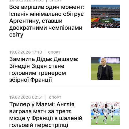
СПОРТ
Все вирішив один момент:
Іспанія мінімально обігрує
Аргентину, ставши
двократними чемпіонами
світу
19.07.2026 17:10
СПОРТ
Замінить Дідьє Дешама:
Зінедін Зідан стане
головним тренером
збірної Франції
19.07.2026 02:51
СПОРТ
Трилер у Маямі: Англія
виграла матч за третє
місце у Франції в шаленій
гольовій перестрілці