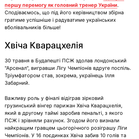
першу перемогу як головний тренер України
.
Сподіваємось, що під його керівництвом збірна
гратиме успішніше і радуватиме українських
вболівальників більше!
Хвіча Кварацхелія
30 травня в Будапешті ПСЖ здолав лондонський
"Арсенал", вигравши Лігу Чемпіонів вдруге поспіль.
Тріумфатором став, зокрема, українець Ілля
Забарний.
Важливу роль у фіналі відіграв зірковий
грузинський вінгер парижан Хвіча Кварацхелія,
який в другому таймі заробив пенальті, з якого
ПСЖ і зрівняли рахунок. Згодом його визнали
найкращим гравцем цьогорічного розіграшу Ліги
Чемпіонів. У 16 поєдинках Хвіча забив 10 голів та