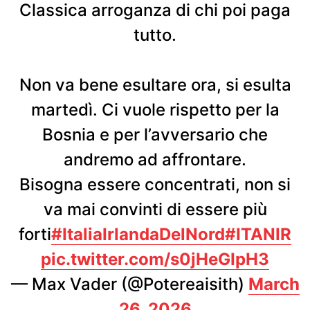
Classica arroganza di chi poi paga
tutto.
Non va bene esultare ora, si esulta
martedì. Ci vuole rispetto per la
Bosnia e per l’avversario che
andremo ad affrontare.
Bisogna essere concentrati, non si
va mai convinti di essere più
forti
#ItaliaIrlandaDelNord
#ITANIR
pic.twitter.com/s0jHeGIpH3
— Max Vader (@Potereaisith)
March
26, 2026