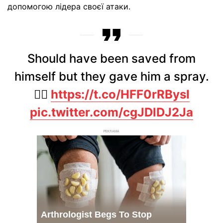
допомогою лідера своєї атаки.
Should have been saved from
himself but they gave him a spray.
🤦‍♂️
https://t.co/HFF0rRBysI
pic.twitter.com/cgJDlDJ2Ja
РЕКЛАМА