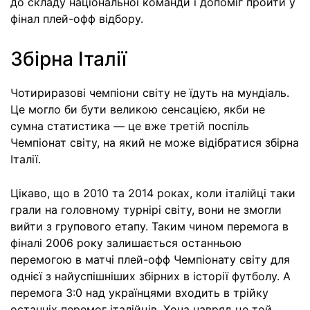
до складу національної команди і допоміг пройти у
фінал плей-офф відбору.
Збірна Італії
Чотириразові чемпіони світу не їдуть на мундіаль.
Це могло би бути великою сенсацією, якби не
сумна статистика — це вже третій поспіль
Чемпіонат світу, на який не може відібратися збірна
Італії.
Цікаво, що в 2010 та 2014 роках, коли італійці таки
грали на головному турнірі світу, вони не змогли
вийти з групового етапу. Таким чином перемога в
фіналі 2006 року залишається останньою
перемогою в матчі плей-офф Чемпіонату світу для
однієї з найуспішніших збірних в історії футболу. А
перемога 3:0 над українцями входить в трійку
останніх перемог італійців. Хоча навряд це той