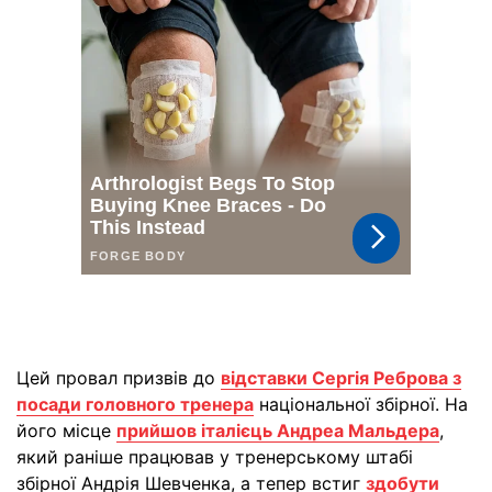
Цей провал призвів до
відставки Сергія Реброва з
посади головного тренера
національної збірної. На
його місце
прийшов італієць Андреа Мальдера
,
який раніше працював у тренерському штабі
збірної Андрія Шевченка, а тепер встиг
здобути