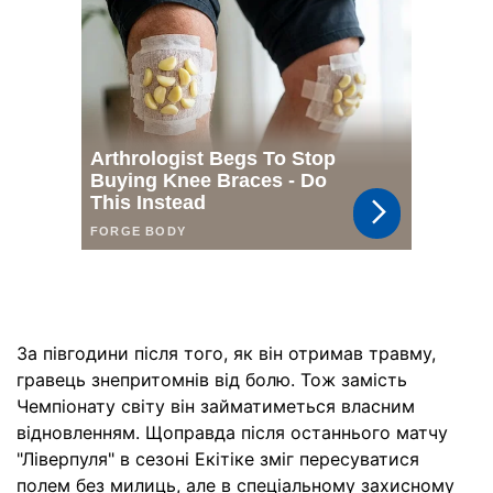
За півгодини після того, як він отримав травму,
гравець знепритомнів від болю. Тож замість
Чемпіонату світу він займатиметься власним
відновленням. Щоправда після останнього матчу
"Ліверпуля" в сезоні Екітіке зміг пересуватися
полем без милиць, але в спеціальному захисному