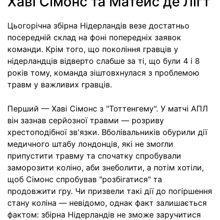
Хаві Сімонс та Матейс де Лігт
Цьогорічна збірна Нідерландів везе достатньо
посередній склад на фоні попередніх заявок
команди. Крім того, що покоління гравців у
нідерландців відверто слабше за ті, що були 4 і 8
років тому, команда зіштовхнулася з проблемою
травм у важливих гравців.
Перший — Хаві Сімонс з "Тоттенгему". У матчі АПЛ
він зазнав серйозної травми — розриву
хрестоподібної зв'язки. Вболівальників обурили дії
медичного штабу лондонців, які не змогли
припустити травму та спочатку спробували
заморозити коліно, аби знеболити, а потім хотіли,
щоб Сімонс спробував "розбігатися" та
продовжити гру. Чи призвели такі дії до погіршення
стану коліна — невідомо, однак факт залишається
фактом: збірна Нідерландів не зможе заручитися