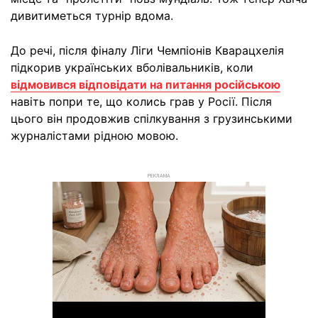
дивитиметься турнір вдома.
До речі, після фіналу Ліги Чемпіонів Кварацхелія
підкорив українських вболівальників, коли
відмовився відповідати на питання російською
навіть попри те, що колись грав у Росії. Після
цього він продовжив спілкування з грузинськими
журналістами рідною мовою.
РЕКЛАМА