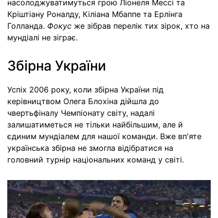
насолоджуватимуться грою Ліонеля Мессі та
Кріштіану Роналду, Кіліана Мбаппе та Ерлінга
Голланда.
Фокус
же зібрав перелік тих зірок, хто на
мундіалі не зіграє.
Збірна України
Успіх 2006 року, коли збірна України під
керівництвом Олега Блохіна дійшла до
чвертьфіналу Чемпіонату світу, надалі
залишатиметься не тільки найбільшим, але й
єдиним мундіалем для нашої команди. Вже вп'яте
українська збірна не змогла відібратися на
головний турнір національних команд у світі.