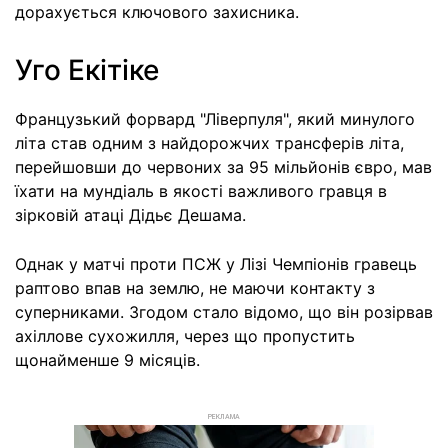
дорахується ключового захисника.
Уго Екітіке
Французький форвард "Ліверпуля", який минулого
літа став одним з найдорожчих трансферів літа,
перейшовши до червоних за 95 мільйонів євро, мав
їхати на мундіаль в якості важливого гравця в
зірковій атаці Дідьє Дешама.
Однак у матчі проти ПСЖ у Лізі Чемпіонів гравець
раптово впав на землю, не маючи контакту з
суперниками. Згодом стало відомо, що він розірвав
ахіллове сухожилля, через що пропустить
щонайменше 9 місяців.
РЕКЛАМА