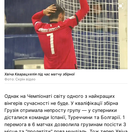
Хвіча Кварацхелія під час матчу збірної
Фото: Скрін відео
Однак на Чемпіонаті світу одного з найкращих
вінгерів сучасності не буде. У кваліфікації збірна
Грузія отримала непросту групу — у суперники
дісталися команди Іспанії, Туреччини та Болгарії. 1
перемога в 6 матчах дозволила грузинам посісти 3
місце та "пролетіти" повз мундіаль. Тож тепер Хвіча