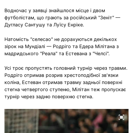
Водночас у заявці знайшлося місце і двом
футболістам, що грають за російський "Зеніт" —
Дугласу Сантушу та Луїсу Енріке.
Натомість "селесао" не дорахуються декількох
зірок на Мундіалі — Родріго та Едера Мілітана з
мадридського "Реала" та Естевана з "Челсі".
Усі троє пропустять головний турнір через травми.
Родріго отримав розрив хрестоподібної зв'язки
коліна, Естеван отримав травму задньої поверхні
стегна четвертого ступеню, Мілітан теж пропускає
турнір через задню поверхню стегна.