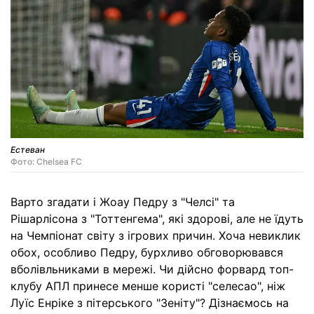
Естеван
Фото: Chelsea FC
Варто згадати і Жоау Педру з "Челсі" та
Рішарлісона з "Тоттенгема", які здорові, але не їдуть
на Чемпіонат світу з ігрових причин. Хоча невиклик
обох, особливо Педру, бурхливо обговорювався
вболівльниками в мережі. Чи дійсно форвард топ-
клубу АПЛ принесе менше користі "селесао", ніж
Луїс Енріке з пітерського "Зеніту"? Дізнаємось на