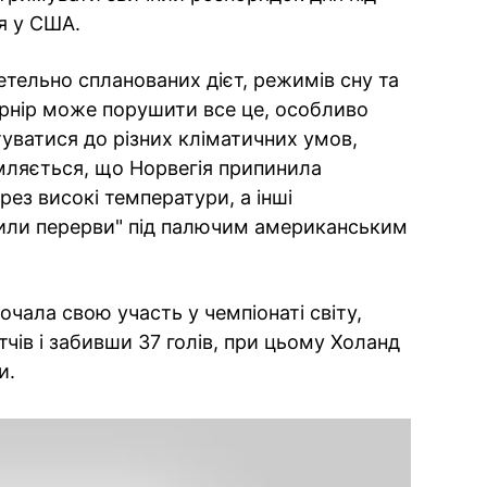
я у США.
тельно спланованих дієт, режимів сну та
урнір може порушити все це, особливо
ватися до різних кліматичних умов,
омляється, що Норвегія припинила
ерез високі температури, а інші
били перерви" під палючим американським
очала свою участь у чемпіонаті світу,
тчів і забивши 37 голів, при цьому Холанд
и.