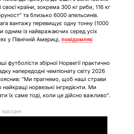
своєї країни, зокрема 300 кг риби, 116 кг
бруност" та близько 6000 апельсинів.
вага вантажу перевищує одну тонну (1000
ки одним із найвражаючих серед усіх
нях у Північній Америці,
повідомляє
нші футболісти збірної Норвегії практично
адку напередодні чемпіонату світу 2026
ояснив: "Ми прагнемо, щоб наші страви
 найкращі норвезькі інгредієнти. Ми
 їх саме тоді, коли це дійсно важливо".
ВІДЕО ДНЯ