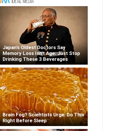
Japan's Oldest Doctors Say
Memory Loss Isn't Age: Just Stop
Drinking These 3 Beverages
Brain Fog? Scientists Urge: Do This
Right Before Sleep