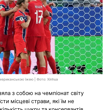
мериканською їжею | Фото: Xinhua
зяла з собою на чемпіонат світу
їсти місцеві страви, які їм не
ількість цукру та консервантів.