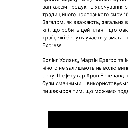
вантажем продуктів харчування зі 
традиційного норвезького сиру "
Загалом, як вважають, загальна 
кг), що робить цей план підготов
країн, які беруть участь у змаган
Express.
Ерлінг Холанд, Мартін Едегор та і
нічого не залишають на волю вип
року. Шеф-кухар Арон Еспеланд п
були смачними, і використовуємо
пишаємося тим, що можемо подати