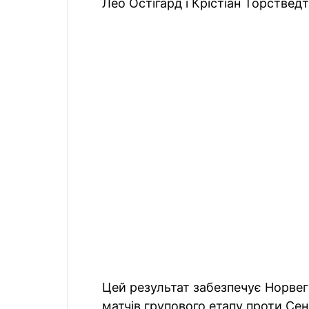
Лео Остігард і Крістіан Торствед
Цей результат забезпечує Норвегі
матчів групового етапу проти Сен