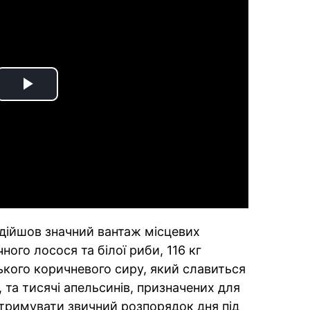
Play
Video
адійшов значний вантаж місцевих
ного лосося та білої риби, 116 кг
кого коричневого сиру, який славиться
а тисячі апельсинів, призначених для
тримувати звичний розпорядок дня під