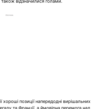
т також відзначилися голами.
РЕКЛАМА
ї хороші позиції напередодні вирішальних
егалу та Франції, а ймовірна перемога над