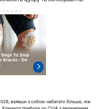
026, взявши з собою набагато більше, ніж
и. Команда прибула до США з величезним