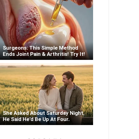
Surgeons: This Simple Method
Ends Joint Pain & Arthritis! Try It!
She Asked About Saturday Night.
He Said He'd Be Up At Four.