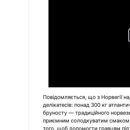
Повідомляється, що з Норвегії н
делікатесів: понад 300 кг атлантич
бруносту — традиційного норвезь
приємним солодкуватим смаком, т
того, щоб допомогти гравцям під