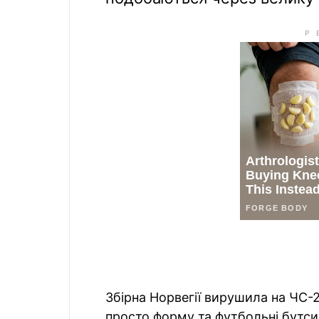
Збірна Норвегії вирушила на ЧС-2
просто форму та футбольні бутс