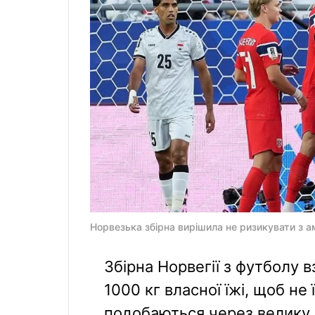
Норвезька збірна вирішила не ризикувати з а
Збірна Норвегії з футболу в
1000 кг власної їжі, щоб не 
подобаються через велику к