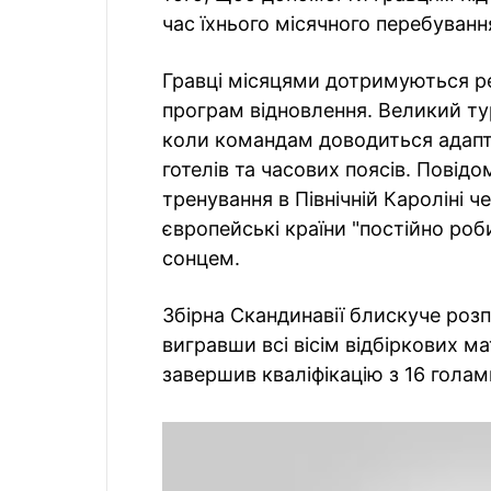
час їхнього місячного перебуванн
Гравці місяцями дотримуються ре
програм відновлення. Великий т
коли командам доводиться адапту
готелів та часових поясів. Повід
тренування в Північній Кароліні ч
європейські країни "постійно ро
сонцем.
Збірна Скандинавії блискуче розп
вигравши всі вісім відбіркових ма
завершив кваліфікацію з 16 голам