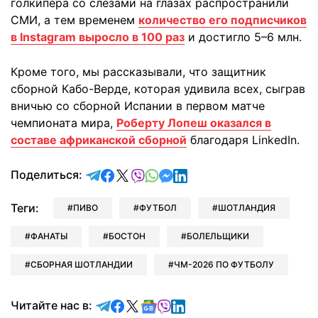
голкипера со слезами на глазах распространили
СМИ, а тем временем
количество его подписчиков
в Instagram выросло в 100 раз
и достигло 5–6 млн.
Кроме того, мы рассказывали, что защитник
сборной Кабо-Верде, которая удивила всех, сыграв
вничью со сборной Испании в первом матче
чемпионата мира,
Роберту Лопеш оказался в
составе африканской сборной
благодаря LinkedIn.
отправить в Telegram
поделиться в Facebook
поделиться в X
отправить в Viber
отправить в Whatsapp
отправить в Messenger
отправить в LinkedIn
Поделиться:
Теги:
ПИВО
ФУТБОЛ
ШОТЛАНДИЯ
ФАНАТЫ
БОСТОН
БОЛЕЛЬЩИКИ
СБОРНАЯ ШОТЛАНДИИ
ЧМ-2026 ПО ФУТБОЛУ
Читайте в Telegram
Читайте в Facebook
Читайте в X
Читайте в Google news
Читайте в Viber
Читайте в LinkedIn
Читайте нас в: