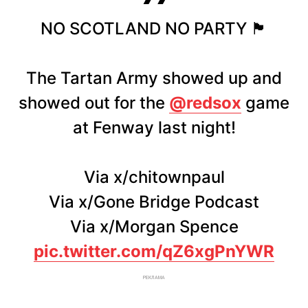
NO SCOTLAND NO PARTY 🏴󠁧󠁢󠁳󠁣󠁴󠁿
The Tartan Army showed up and
showed out for the
@redsox
game
at Fenway last night!
Via x/chitownpaul
Via x/Gone Bridge Podcast
Via x/Morgan Spence
pic.twitter.com/qZ6xgPnYWR
РЕКЛАМА