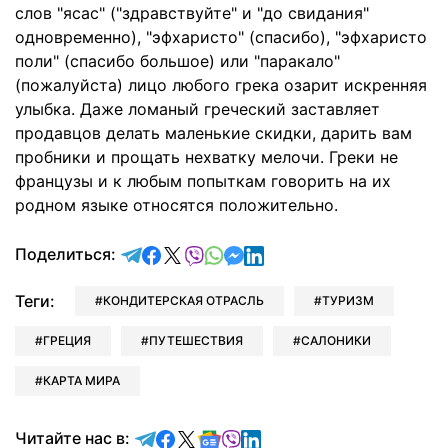
слов "ясас" ("здравствуйте" и "до свидания"
одновременно), "эфхаристо" (спасибо), "эфхаристо
поли" (спасибо большое) или "паракало"
(пожалуйста) лицо любого грека озарит искренняя
улыбка. Даже ломаный греческий заставляет
продавцов делать маленькие скидки, дарить вам
пробники и прощать нехватку мелочи. Греки не
французы и к любым попыткам говорить на их
родном языке относятся положительно.
отправить в Telegram
поделиться в Facebook
поделиться в X
отправить в Viber
отправить в Whatsapp
отправить в Messenger
отправить в LinkedIn
Поделиться:
Теги:
КОНДИТЕРСКАЯ ОТРАСЛЬ
ТУРИЗМ
ГРЕЦИЯ
ПУТЕШЕСТВИЯ
САЛОНИКИ
КАРТА МИРА
Читайте в Telegram
Читайте в Facebook
Читайте в X
Читайте в Google news
Читайте в Viber
Читайте в LinkedIn
Читайте нас в: