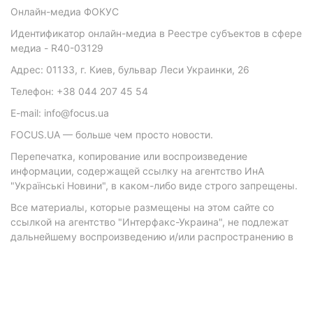
Онлайн-медиа ФОКУС
Идентификатор онлайн-медиа в Реестре субъектов в сфере
медиа - R40-03129
Адрес: 01133, г. Киев, бульвар Леси Украинки, 26
Телефон: +38 044 207 45 54
E-mail: info@focus.ua
FOCUS.UA — больше чем просто новости.
Перепечатка, копирование или воспроизведение
информации, содержащей ссылку на агентство ИнА
"Українські Новини", в каком-либо виде строго запрещены.
Все материалы, которые размещены на этом сайте со
ссылкой на агентство "Интерфакс-Украина", не подлежат
дальнейшему воспроизведению и/или распространению в
любой форме, кроме как с письменного разрешения
агентства.
Материалы с плашками "Р", "Новости партнеров", "Новости
компаний", "Новости партий", "Инновации", "Позиция",