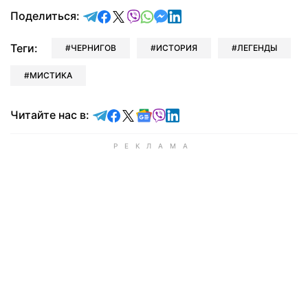
отправить в Telegram
поделиться в Facebook
поделиться в X
отправить в Viber
отправить в Whatsapp
отправить в Messenger
отправить в LinkedIn
Поделиться:
Теги:
ЧЕРНИГОВ
ИСТОРИЯ
ЛЕГЕНДЫ
МИСТИКА
Читайте в Telegram
Читайте в Facebook
Читайте в X
Читайте в Google news
Читайте в Viber
Читайте в LinkedIn
Читайте нас в: