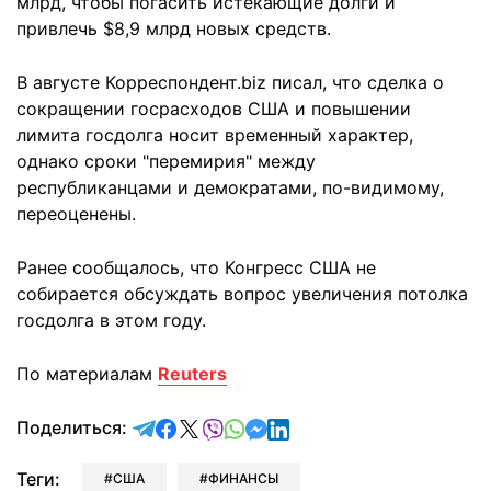
млрд, чтобы погасить истекающие долги и
привлечь $8,9 млрд новых средств.
В августе Корреспондент.biz писал, что сделка о
сокращении госрасходов США и повышении
лимита госдолга носит временный характер,
однако сроки "перемирия" между
республиканцами и демократами, по-видимому,
переоценены.
Ранее сообщалось, что Конгресс США не
собирается обсуждать вопрос увеличения потолка
госдолга в этом году.
По материалам
Reuters
отправить в Telegram
поделиться в Facebook
поделиться в X
отправить в Viber
отправить в Whatsapp
отправить в Messenger
отправить в LinkedIn
Поделиться:
Теги:
США
ФИНАНСЫ