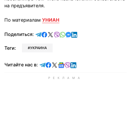
на предъявителя.
По материалам
УНИАН
отправить в Telegram
поделиться в Facebook
поделиться в X
отправить в Viber
отправить в Whatsapp
отправить в Messenger
отправить в LinkedIn
Поделиться:
Теги:
УКРАИНА
Читайте в Telegram
Читайте в Facebook
Читайте в X
Читайте в Google news
Читайте в Viber
Читайте в LinkedIn
Читайте нас в: