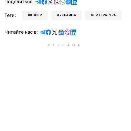
отправить в Telegram
поделиться в Facebook
поделиться в X
отправить в Viber
отправить в Whatsapp
отправить в Messenger
отправить в LinkedIn
Поделиться:
Теги:
КНИГИ
УКРАИНА
ЛИТЕРАТУРА
Читайте в Telegram
Читайте в Facebook
Читайте в X
Читайте в Google news
Читайте в Viber
Читайте в LinkedIn
Читайте нас в: