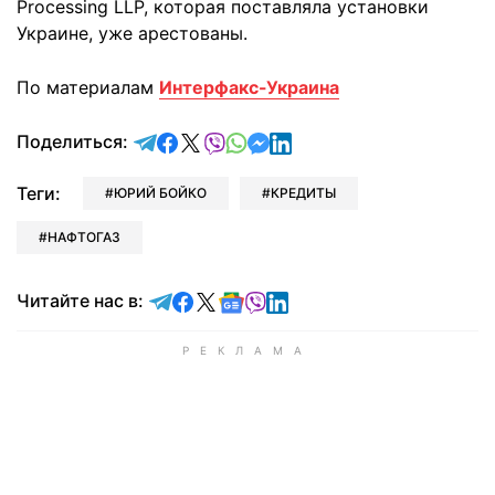
Processing LLP, которая поставляла установки
Украине, уже арестованы.
По материалам
Интерфакс-Украина
отправить в Telegram
поделиться в Facebook
поделиться в X
отправить в Viber
отправить в Whatsapp
отправить в Messenger
отправить в LinkedIn
Поделиться:
Теги:
ЮРИЙ БОЙКО
КРЕДИТЫ
НАФТОГАЗ
Читайте в Telegram
Читайте в Facebook
Читайте в X
Читайте в Google news
Читайте в Viber
Читайте в LinkedIn
Читайте нас в: