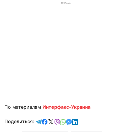
РЕКЛАМА
По материалам
Интерфакс-Украина
отправить в Telegram
поделиться в Facebook
поделиться в X
отправить в Viber
отправить в Whatsapp
отправить в Messenger
отправить в LinkedIn
Поделиться: