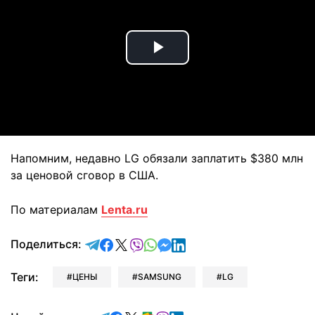
Play
Video
Напомним, недавно LG обязали заплатить $380 млн
за ценовой сговор в США.
По материалам
Lenta.ru
отправить в Telegram
поделиться в Facebook
поделиться в X
отправить в Viber
отправить в Whatsapp
отправить в Messenger
отправить в LinkedIn
Поделиться:
Теги:
ЦЕНЫ
SAMSUNG
LG