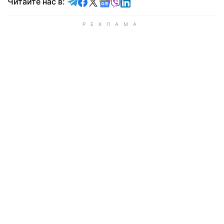
Читайте в Telegram
Читайте в Facebook
Читайте в X
Читайте в Google news
Читайте в Viber
Читайте в LinkedIn
Читайте нас в: