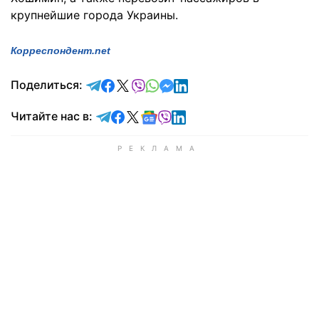
крупнейшие города Украины.
Корреспондент.net
отправить в Telegram
поделиться в Facebook
поделиться в X
отправить в Viber
отправить в Whatsapp
отправить в Messenger
отправить в LinkedIn
Поделиться:
Читайте в Telegram
Читайте в Facebook
Читайте в X
Читайте в Google news
Читайте в Viber
Читайте в LinkedIn
Читайте нас в: