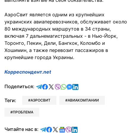
выполнять взятые на себя обязательства.
АэроСвит является одним из крупнейших
украинских авиаперевозчиков, обслуживает около
80 международных маршрутов в 34 страны,
включая 7 дальнемагистральных - в Нью-Йорк,
Торонто, Пекин, Дели, Бангкок, Коломбо и
Хошимин, а также перевозит пассажиров в
крупнейшие города Украины.
Корреспондент.net
отправить в Telegram
поделиться в Facebook
поделиться в X
отправить в Viber
отправить в Whatsapp
отправить в Messenger
отправить в LinkedIn
Поделиться:
Теги:
АЭРОСВИТ
АВИАКОМПАНИИ
ПРОБЛЕМА
Читайте в Telegram
Читайте в Facebook
Читайте в X
Читайте в Google news
Читайте в Viber
Читайте в LinkedIn
Читайте нас в: