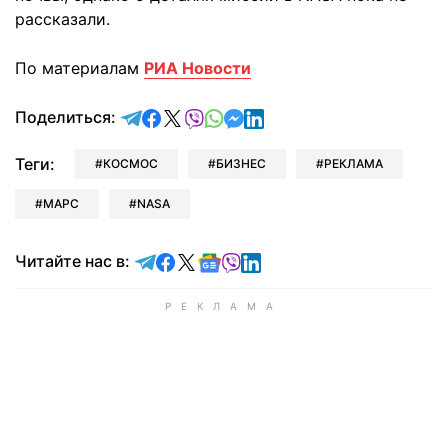
рассказали.
По материалам
РИА Новости
отправить в Telegram
поделиться в Facebook
поделиться в X
отправить в Viber
отправить в Whatsapp
отправить в Messenger
отправить в LinkedIn
Поделиться:
Теги:
КОСМОС
БИЗНЕС
РЕКЛАМА
МАРС
NASA
Читайте в Telegram
Читайте в Facebook
Читайте в X
Читайте в Google news
Читайте в Viber
Читайте в LinkedIn
Читайте нас в: