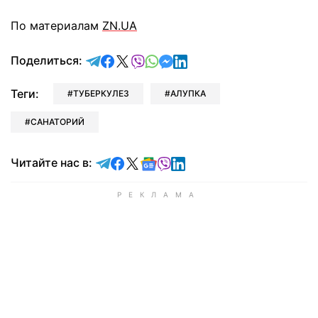
По материалам
ZN.UA
отправить в Telegram
поделиться в Facebook
поделиться в X
отправить в Viber
отправить в Whatsapp
отправить в Messenger
отправить в LinkedIn
Поделиться:
Теги:
ТУБЕРКУЛЕЗ
АЛУПКА
САНАТОРИЙ
Читайте в Telegram
Читайте в Facebook
Читайте в X
Читайте в Google news
Читайте в Viber
Читайте в LinkedIn
Читайте нас в: