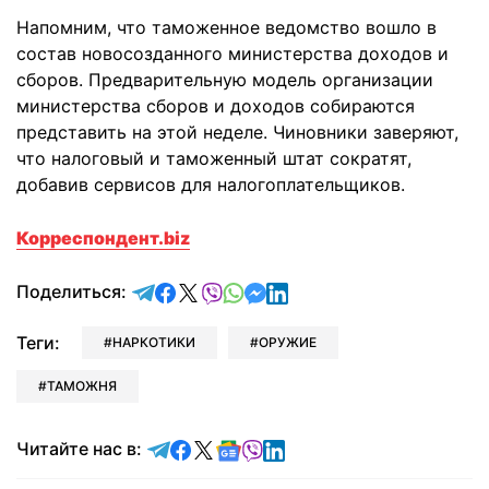
Напомним, что таможенное ведомство вошло в
состав новосозданного министерства доходов и
сборов. Предварительную модель организации
министерства сборов и доходов собираются
представить на этой неделе. Чиновники заверяют,
что налоговый и таможенный штат сократят,
добавив сервисов для налогоплательщиков.
Корреспондент.biz
отправить в Telegram
поделиться в Facebook
поделиться в X
отправить в Viber
отправить в Whatsapp
отправить в Messenger
отправить в LinkedIn
Поделиться:
Теги:
НАРКОТИКИ
ОРУЖИЕ
ТАМОЖНЯ
Читайте в Telegram
Читайте в Facebook
Читайте в X
Читайте в Google news
Читайте в Viber
Читайте в LinkedIn
Читайте нас в: