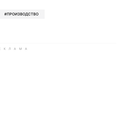
ПРОИЗВОДСТВО
ook
Google news
 Viber
е в LinkedIn