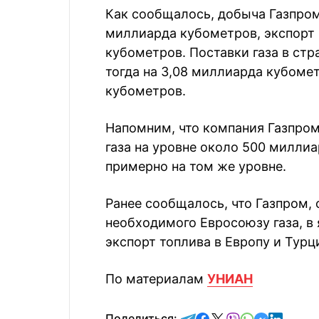
Как сообщалось, добыча Газпрома
миллиарда кубометров, экспорт в
кубометров. Поставки газа в ст
тогда на 3,08 миллиарда кубомет
кубометров.
Напомним, что компания Газпром
газа на уровне около 500 миллиа
примерно на том же уровне.
Ранее сообщалось, что Газпром,
необходимого Евросоюзу газа, в 
экспорт топлива в Европу и Турц
По материалам
УНИАН
отправить в Telegram
поделиться в Face
поделиться в X
отправить в V
отправить 
отправит
отправ
Поделиться: