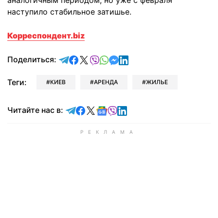
аналогичным периодом, но уже с февраля
наступило стабильное затишье.
Корреспондент.biz
отправить в Telegram
поделиться в Facebook
поделиться в X
отправить в Viber
отправить в Whatsapp
отправить в Messenger
отправить в LinkedIn
Поделиться:
Теги:
КИЕВ
АРЕНДА
ЖИЛЬЕ
Читайте в Telegram
Читайте в Facebook
Читайте в X
Читайте в Google news
Читайте в Viber
Читайте в LinkedIn
Читайте нас в: