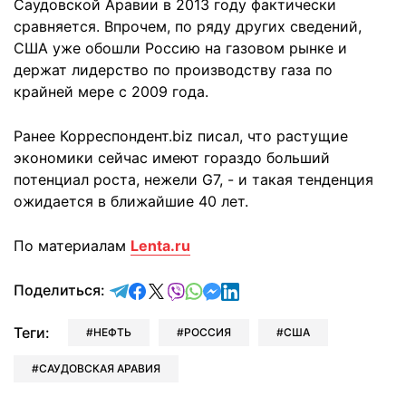
Саудовской Аравии в 2013 году фактически
сравняется. Впрочем, по ряду других сведений,
США уже обошли Россию на газовом рынке и
держат лидерство по производству газа по
крайней мере с 2009 года.
Ранее Корреспондент.biz писал, что растущие
экономики сейчас имеют гораздо больший
потенциал роста, нежели G7, - и такая тенденция
ожидается в ближайшие 40 лет.
По материалам
Lenta.ru
отправить в Telegram
поделиться в Facebook
поделиться в X
отправить в Viber
отправить в Whatsapp
отправить в Messenger
отправить в LinkedIn
Поделиться:
Теги:
НЕФТЬ
РОССИЯ
США
САУДОВСКАЯ АРАВИЯ