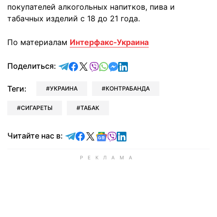
покупателей алкогольных напитков, пива и
табачных изделий с 18 до 21 года.
По материалам
Интерфакс-Украина
отправить в Telegram
поделиться в Facebook
поделиться в X
отправить в Viber
отправить в Whatsapp
отправить в Messenger
отправить в LinkedIn
Поделиться:
Теги:
УКРАИНА
КОНТРАБАНДА
СИГАРЕТЫ
ТАБАК
Читайте в Telegram
Читайте в Facebook
Читайте в X
Читайте в Google news
Читайте в Viber
Читайте в LinkedIn
Читайте нас в: