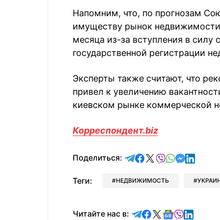
Напомним, что, по прогнозам С
имуществу рынок недвижимости 
месяца из-за вступления в силу 
государственной регистрации н
Эксперты также считают, что ре
привел к увеличению вакантност
киевском рынке коммерческой 
Корреспондент.biz
отправить в Telegram
поделиться в Face
поделиться в X
отправить в V
отправить 
отправит
отправ
Поделиться:
Теги:
НЕДВИЖИМОСТЬ
УКРАИ
Читайте в Telegram
Читайте в Faceb
Читайте в X
Читайте в 
Читайте в
Читайт
Читайте нас в: