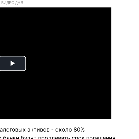
ВИДЕО ДНЯ
Play
Video
залоговых активов - около 80%
о банки будут продлевать срок погашения