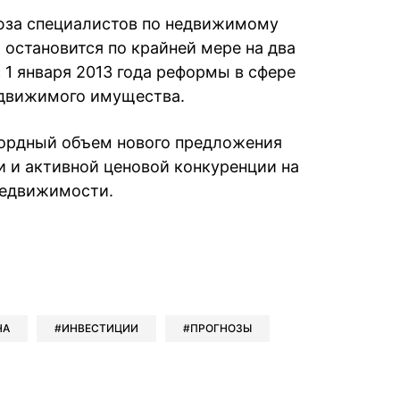
оюза специалистов по недвижимому
остановится по крайней мере на два
с 1 января 2013 года реформы в сфере
едвижимого имущества.
кордный объем нового предложения
и и активной ценовой конкуренции на
недвижимости.
book
iber
в Whatsapp
ь в Messenger
ить в LinkedIn
НА
ИНВЕСТИЦИИ
ПРОГНОЗЫ
ook
Google news
 Viber
е в LinkedIn