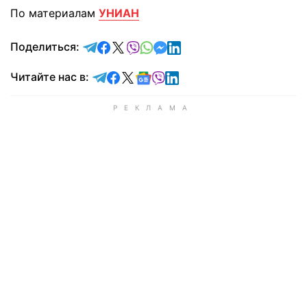
По материалам
УНИАН
отправить в Telegram
поделиться в Facebook
поделиться в X
отправить в Viber
отправить в Whatsapp
отправить в Messenger
отправить в LinkedIn
Поделиться:
Читайте в Telegram
Читайте в Facebook
Читайте в X
Читайте в Google news
Читайте в Viber
Читайте в LinkedIn
Читайте нас в: