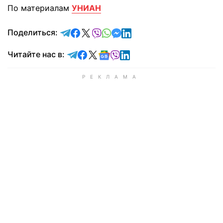
По материалам
УНИАН
отправить в Telegram
поделиться в Facebook
поделиться в X
отправить в Viber
отправить в Whatsapp
отправить в Messenger
отправить в LinkedIn
Поделиться:
Читайте в Telegram
Читайте в Facebook
Читайте в X
Читайте в Google news
Читайте в Viber
Читайте в LinkedIn
Читайте нас в: