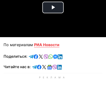
Play
Video
По материалам
РИА Новости
отправить в Telegram
поделиться в Facebook
поделиться в X
отправить в Viber
отправить в Whatsapp
отправить в Messenger
отправить в LinkedIn
Поделиться:
Читайте в Telegram
Читайте в Facebook
Читайте в X
Читайте в Google news
Читайте в Viber
Читайте в LinkedIn
Читайте нас в: