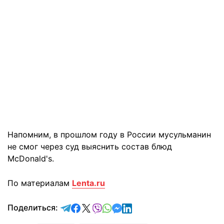
Напомним, в прошлом году в России мусульманин
не смог через суд выяснить состав блюд
McDonald's.
По материалам
Lenta.ru
отправить в Telegram
поделиться в Facebook
поделиться в X
отправить в Viber
отправить в Whatsapp
отправить в Messenger
отправить в LinkedIn
Поделиться: