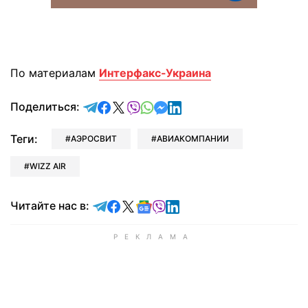
По материалам
Интерфакс-Украина
отправить в Telegram
поделиться в Facebook
поделиться в X
отправить в Viber
отправить в Whatsapp
отправить в Messenger
отправить в LinkedIn
Поделиться:
Теги:
АЭРОСВИТ
АВИАКОМПАНИИ
WIZZ AIR
Читайте в Telegram
Читайте в Facebook
Читайте в X
Читайте в Google news
Читайте в Viber
Читайте в LinkedIn
Читайте нас в: