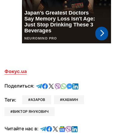
Фокус.ua
отправить в Telegram
поделиться в Facebook
поделиться в X
отправить в Viber
отправить в Whatsapp
отправить в Messenger
отправить в LinkedIn
Поделиться:
Теги:
АЗАРОВ
КАБМИН
ВИКТОР ЯНУКОВИЧ
Читайте в Telegram
Читайте в Facebook
Читайте в X
Читайте в Google news
Читайте в Viber
Читайте в LinkedIn
Читайте нас в: