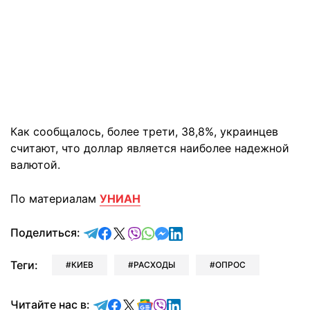
Как сообщалось, более трети, 38,8%, украинцев
считают, что доллар является наиболее надежной
валютой.
По материалам
УНИАН
отправить в Telegram
поделиться в Facebook
поделиться в X
отправить в Viber
отправить в Whatsapp
отправить в Messenger
отправить в LinkedIn
Поделиться:
Теги:
КИЕВ
РАСХОДЫ
ОПРОС
Читайте в Telegram
Читайте в Facebook
Читайте в X
Читайте в Google news
Читайте в Viber
Читайте в LinkedIn
Читайте нас в: