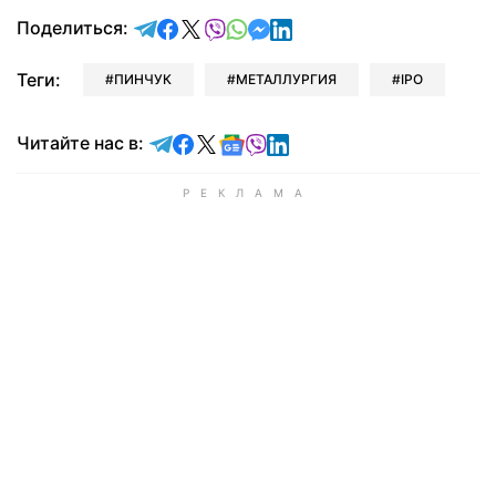
отправить в Telegram
поделиться в Facebook
поделиться в X
отправить в Viber
отправить в Whatsapp
отправить в Messenger
отправить в LinkedIn
Поделиться:
Теги:
ПИНЧУК
МЕТАЛЛУРГИЯ
IPO
Читайте в Telegram
Читайте в Facebook
Читайте в X
Читайте в Google news
Читайте в Viber
Читайте в LinkedIn
Читайте нас в: