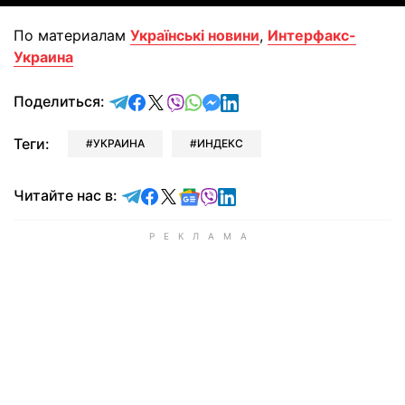
По материалам
Українські новини
,
Интерфакс-
Украина
отправить в Telegram
поделиться в Facebook
поделиться в X
отправить в Viber
отправить в Whatsapp
отправить в Messenger
отправить в LinkedIn
Поделиться:
Теги:
УКРАИНА
ИНДЕКС
Читайте в Telegram
Читайте в Facebook
Читайте в X
Читайте в Google news
Читайте в Viber
Читайте в LinkedIn
Читайте нас в: