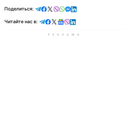
отправить в Telegram
поделиться в Facebook
поделиться в X
отправить в Viber
отправить в Whatsapp
отправить в Messenger
отправить в LinkedIn
Поделиться:
Читайте в Telegram
Читайте в Facebook
Читайте в X
Читайте в Google news
Читайте в Viber
Читайте в LinkedIn
Читайте нас в: