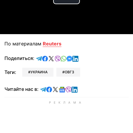
Play
Video
По материалам
Reuters
отправить в Telegram
поделиться в Facebook
поделиться в X
отправить в Viber
отправить в Whatsapp
отправить в Messenger
отправить в LinkedIn
Поделиться:
Теги:
УКРАИНА
ОВГЗ
Читайте в Telegram
Читайте в Facebook
Читайте в X
Читайте в Google news
Читайте в Viber
Читайте в LinkedIn
Читайте нас в: