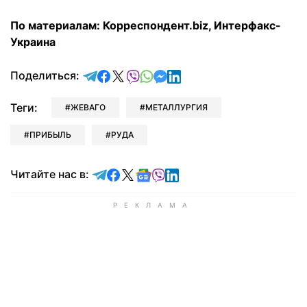
По материалам: Корреспондент.biz, Интерфакс-
Украина
отправить в Telegram
поделиться в Facebook
поделиться в X
отправить в Viber
отправить в Whatsapp
отправить в Messenger
отправить в LinkedIn
Поделиться:
Теги:
ЖЕВАГО
МЕТАЛЛУРГИЯ
ПРИБЫЛЬ
РУДА
Читайте в Telegram
Читайте в Facebook
Читайте в X
Читайте в Google news
Читайте в Viber
Читайте в LinkedIn
Читайте нас в: