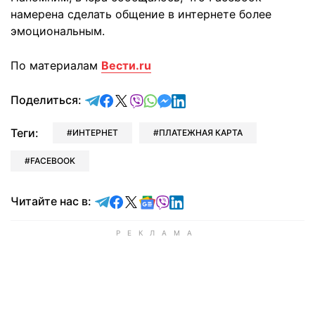
намерена сделать общение в интернете более
эмоциональным.
По материалам
Вести.ru
отправить в Telegram
поделиться в Facebook
поделиться в X
отправить в Viber
отправить в Whatsapp
отправить в Messenger
отправить в LinkedIn
Поделиться:
Теги:
ИНТЕРНЕТ
ПЛАТЕЖНАЯ КАРТА
FACEBOOK
Читайте в Telegram
Читайте в Facebook
Читайте в X
Читайте в Google news
Читайте в Viber
Читайте в LinkedIn
Читайте нас в: