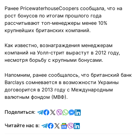
Ранее PricewaterhouseCoopers сообщала, что на
рост бонусов по итогам прошлого года
рассчитывают топ-менеджеры менее 10%
крупнейших британских компаний.
Как известно, вознаграждения менеджерам
компаний на Уолл-стрит вырастут в 2012 году,
несмотря борьбу с крупными бонусами.
Напомним, ранее сообщалось, что британский банк
Barclays сомневается в возможности Украины
договорится в 2013 году с Международным
валютным фондом (МВФ).
отправить в Telegram
поделиться в Facebook
поделиться в X
отправить в Viber
отправить в Whatsapp
отправить в Messenger
отправить в LinkedIn
Поделиться:
Читайте в Telegram
Читайте в Facebook
Читайте в X
Читайте в Google news
Читайте в Viber
Читайте в LinkedIn
Читайте нас в: