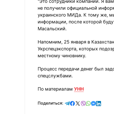
"Это сотрудники компании. Я вам
не получили официальной информ
украинского МИДа. К тому же, 
информации, после которой буду
Масальский.
Напомним, 25 января в Казахста
Укрспецэкспорта, которых подоз
местному чиновнику.
Процесс передачи денег был за
спецслужбами.
По материалам
УНН
отправить в Telegram
поделиться в Face
поделиться в X
отправить в V
отправить 
отправит
отправ
Поделиться: