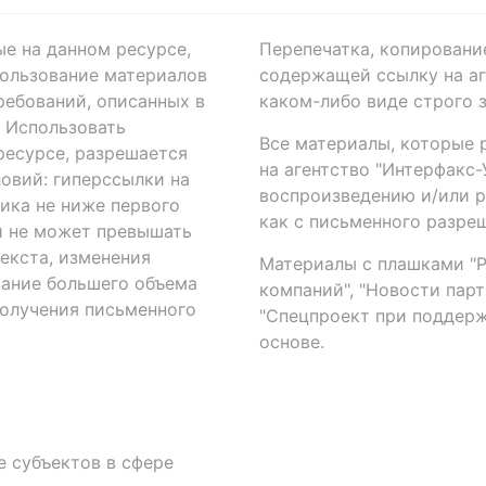
ые на данном ресурсе,
Перепечатка, копировани
ользование материалов
содержащей ссылку на аге
ребований, описанных в
каком-либо виде строго 
. Использовать
Все материалы, которые 
есурсе, разрешается
на агентство "Интерфакс
овий: гиперссылки на
воспроизведению и/или 
ика не ниже первого
как с письменного разреш
й не может превышать
екста, изменения
Материалы с плашками "Р"
вание большего объема
компаний", "Новости парти
получения письменного
"Спецпроект при поддерж
основе.
 субъектов в сфере