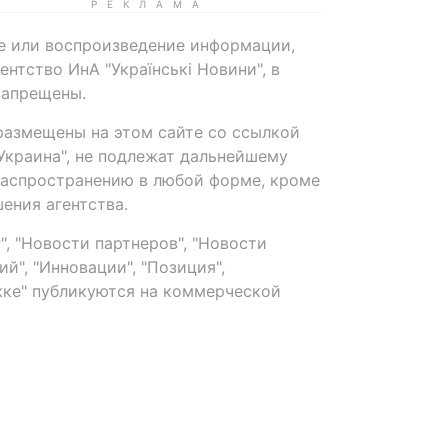
е или воспроизведение информации,
нтство ИнА "Українські Новини", в
запрещены.
размещены на этом сайте со ссылкой
-Украина", не подлежат дальнейшему
распространению в любой форме, кроме
ения агентства.
, "Новости партнеров", "Новости
й", "Инновации", "Позиция",
ке" публикуются на коммерческой