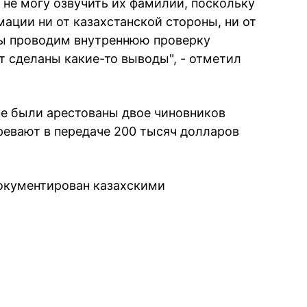
 не могу озвучить их фамилии, поскольку
ации ни от казахстанской стороны, ни от
мы проводим внутреннюю проверку
т сделаны какие-то выводы", - отметил
не были арестованы двое чиновников
ревают в передаче 200 тысяч долларов
документирован казахскими
book
iber
в Whatsapp
ь в Messenger
ить в LinkedIn